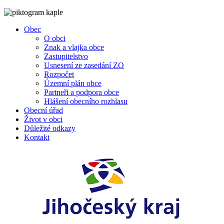
Obec
O obci
Znak a vlajka obce
Zastupitelstvo
Usnesení ze zasedání ZO
Rozpočet
Územní plán obce
Partneři a podpora obce
Hlášení obecního rozhlasu
Obecní úřad
Život v obci
Důležité odkazy
Kontakt