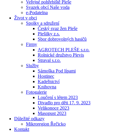
Veřejné pohřebiště Pleše
Svazek obcí Naše voda
e-Podatelna
Život v obci
Spolky a sdružení
Český svaz žen Pleše
Plešilky z.s.
Sbor dobrovolných hasičů
Firmy
AGROTECH PLEŠE s.r.o.
Rolnické družstvo Plevis
Straval s.r.o.
Služby
Sámoška Pod lípami
Hostinec
Kadeřnictví
Knihovna
Fotogalerie
Loučení s létem 2023
Divadlo pro děti 17. 9. 2023
Velikonoce 2023
Masopust 2023
Důležité odkazy
Mikroregion Řečicko
Kontakt