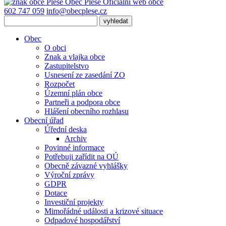
Obec
Pleše
Oficiální web obce
602 747 059
info@obecplese.cz
Obec
O obci
Znak a vlajka obce
Zastupitelstvo
Usnesení ze zasedání ZO
Rozpočet
Územní plán obce
Partneři a podpora obce
Hlášení obecního rozhlasu
Obecní úřad
Úřední deska
Archiv
Povinné informace
Potřebuji zařídit na OÚ
Obecně závazné vyhlášky
Výroční zprávy
GDPR
Dotace
Investiční projekty
Mimořádné události a krizové situace
Odpadové hospodářství