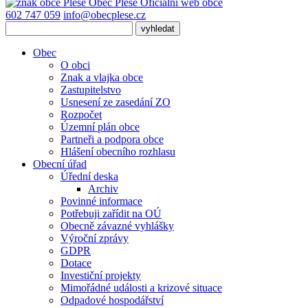
Obec
Pleše
Oficiální web obce
602 747 059
info@obecplese.cz
Obec
O obci
Znak a vlajka obce
Zastupitelstvo
Usnesení ze zasedání ZO
Rozpočet
Územní plán obce
Partneři a podpora obce
Hlášení obecního rozhlasu
Obecní úřad
Úřední deska
Archiv
Povinné informace
Potřebuji zařídit na OÚ
Obecně závazné vyhlášky
Výroční zprávy
GDPR
Dotace
Investiční projekty
Mimořádné události a krizové situace
Odpadové hospodářství