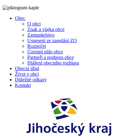
Obec
O obci
Znak a vlajka obce
Zastupitelstvo
Usnesení ze zasedání ZO
Rozpočet
Územní plán obce
Partneři a podpora obce
Hlášení obecního rozhlasu
Obecní úřad
Život v obci
Důležité odkazy
Kontakt