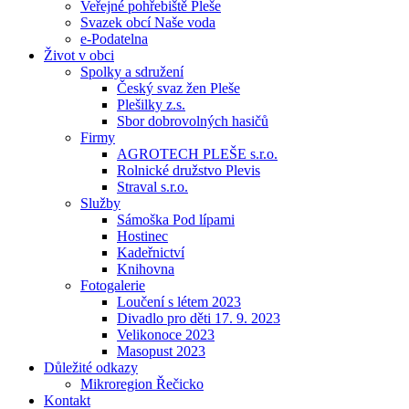
Veřejné pohřebiště Pleše
Svazek obcí Naše voda
e-Podatelna
Život v obci
Spolky a sdružení
Český svaz žen Pleše
Plešilky z.s.
Sbor dobrovolných hasičů
Firmy
AGROTECH PLEŠE s.r.o.
Rolnické družstvo Plevis
Straval s.r.o.
Služby
Sámoška Pod lípami
Hostinec
Kadeřnictví
Knihovna
Fotogalerie
Loučení s létem 2023
Divadlo pro děti 17. 9. 2023
Velikonoce 2023
Masopust 2023
Důležité odkazy
Mikroregion Řečicko
Kontakt