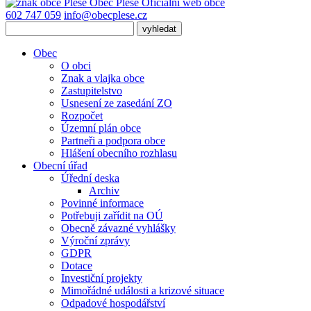
Obec
Pleše
Oficiální web obce
602 747 059
info@obecplese.cz
Obec
O obci
Znak a vlajka obce
Zastupitelstvo
Usnesení ze zasedání ZO
Rozpočet
Územní plán obce
Partneři a podpora obce
Hlášení obecního rozhlasu
Obecní úřad
Úřední deska
Archiv
Povinné informace
Potřebuji zařídit na OÚ
Obecně závazné vyhlášky
Výroční zprávy
GDPR
Dotace
Investiční projekty
Mimořádné události a krizové situace
Odpadové hospodářství