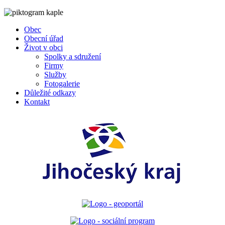
Obec
Obecní úřad
Život v obci
Spolky a sdružení
Firmy
Služby
Fotogalerie
Důležité odkazy
Kontakt