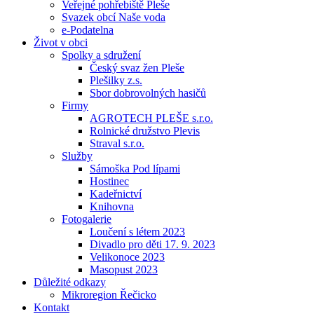
Veřejné pohřebiště Pleše
Svazek obcí Naše voda
e-Podatelna
Život v obci
Spolky a sdružení
Český svaz žen Pleše
Plešilky z.s.
Sbor dobrovolných hasičů
Firmy
AGROTECH PLEŠE s.r.o.
Rolnické družstvo Plevis
Straval s.r.o.
Služby
Sámoška Pod lípami
Hostinec
Kadeřnictví
Knihovna
Fotogalerie
Loučení s létem 2023
Divadlo pro děti 17. 9. 2023
Velikonoce 2023
Masopust 2023
Důležité odkazy
Mikroregion Řečicko
Kontakt