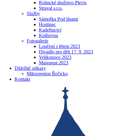
Rolnické družstvo Plevis
Straval s.r.o.
Služby
Sámoška Pod lípami
Hostinec
Kadeřnictví
Knihovna
Fotogalerie
Loučení s létem 2023
Divadlo pro děti 17. 9. 2023
Velikonoce 2023
Masopust 2023
Důležité odkazy
Mikroregion Řečicko
Kontakt