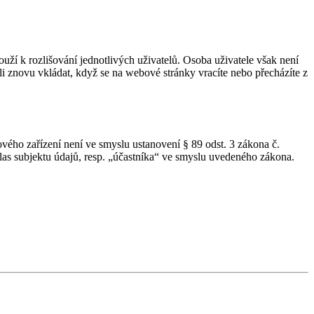
uží k rozlišování jednotlivých uživatelů. Osoba uživatele však není
li znovu vkládat, když se na webové stránky vracíte nebo přecházíte z
ového zařízení není ve smyslu ustanovení § 89 odst. 3 zákona č.
as subjektu údajů, resp. „účastníka“ ve smyslu uvedeného zákona.