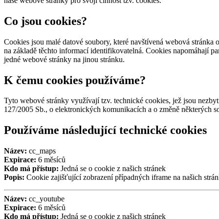
naše webové stránky pro svoji činnost tzv. cookies.
Co jsou cookies?
Cookies jsou malé datové soubory, které navštívená webová stránka od
na základě těchto informací identifikovatelná. Cookies napomáhají pa
jedné webové stránky na jinou stránku.
K čemu cookies používáme?
Tyto webové stránky využívají tzv. technické cookies, jež jsou nezby
127/2005 Sb., o elektronických komunikacích a o změně některých so
Používáme následující technické cookies
Název:
cc_maps
Expirace:
6 měsíců
Kdo má přístup:
Jedná se o cookie z našich stránek
Popis:
Cookie zajišťující zobrazení případných iframe na našich strán
Název:
cc_youtube
Expirace:
6 měsíců
Kdo má přístup:
Jedná se o cookie z našich stránek