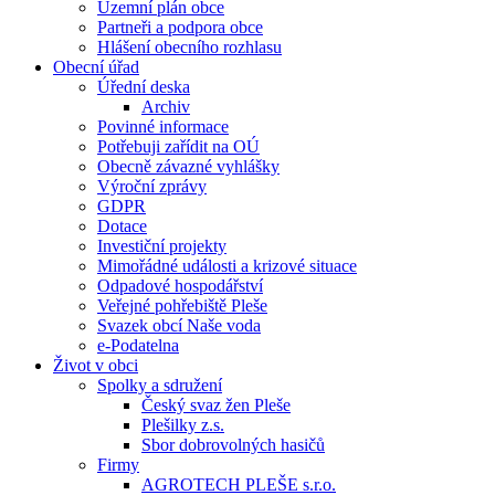
Územní plán obce
Partneři a podpora obce
Hlášení obecního rozhlasu
Obecní úřad
Úřední deska
Archiv
Povinné informace
Potřebuji zařídit na OÚ
Obecně závazné vyhlášky
Výroční zprávy
GDPR
Dotace
Investiční projekty
Mimořádné události a krizové situace
Odpadové hospodářství
Veřejné pohřebiště Pleše
Svazek obcí Naše voda
e-Podatelna
Život v obci
Spolky a sdružení
Český svaz žen Pleše
Plešilky z.s.
Sbor dobrovolných hasičů
Firmy
AGROTECH PLEŠE s.r.o.