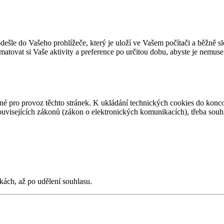
ešle do Vašeho prohlížeče, který je uloží ve Vašem počítači a běžně slo
matovat si Vaše aktivity a preference po určitou dobu, abyste je nemuse
tné pro provoz těchto stránek. K ukládání technických cookies do konc
uvisejících zákonů (zákon o elektronických komunikacích), třeba souhl
kách, až po udělení souhlasu.