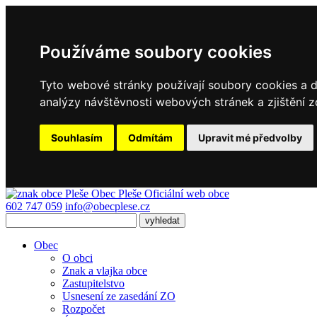
Používáme soubory cookies
Tyto webové stránky používají soubory cookies a da
analýzy návštěvnosti webových stránek a zjištění z
Souhlasím
Odmítám
Upravit mé předvolby
Obec
Pleše
Oficiální web obce
602 747 059
info@obecplese.cz
Obec
O obci
Znak a vlajka obce
Zastupitelstvo
Usnesení ze zasedání ZO
Rozpočet