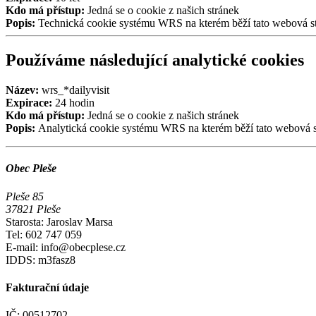
Kdo má přístup:
Jedná se o cookie z našich stránek
Popis:
Technická cookie systému WRS na kterém běží tato webová str
Používáme následující analytické cookies
Název:
wrs_*dailyvisit
Expirace:
24 hodin
Kdo má přístup:
Jedná se o cookie z našich stránek
Popis:
Analytická cookie systému WRS na kterém běží tato webová str
Obec Pleše
Pleše 85
37821 Pleše
Starosta: Jaroslav Marsa
Tel: 602 747 059
E-mail: info@obecplese.cz
IDDS: m3fasz8
Fakturační údaje
IČ: 00512702