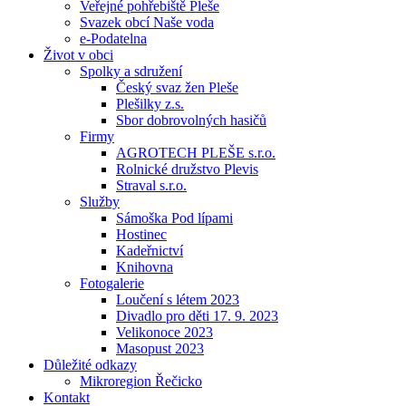
Veřejné pohřebiště Pleše
Svazek obcí Naše voda
e-Podatelna
Život v obci
Spolky a sdružení
Český svaz žen Pleše
Plešilky z.s.
Sbor dobrovolných hasičů
Firmy
AGROTECH PLEŠE s.r.o.
Rolnické družstvo Plevis
Straval s.r.o.
Služby
Sámoška Pod lípami
Hostinec
Kadeřnictví
Knihovna
Fotogalerie
Loučení s létem 2023
Divadlo pro děti 17. 9. 2023
Velikonoce 2023
Masopust 2023
Důležité odkazy
Mikroregion Řečicko
Kontakt