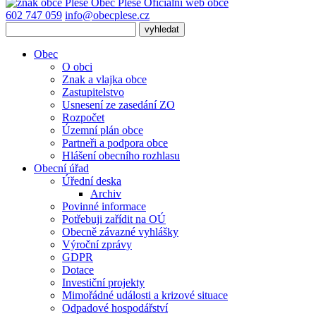
Obec
Pleše
Oficiální web obce
602 747 059
info@obecplese.cz
Obec
O obci
Znak a vlajka obce
Zastupitelstvo
Usnesení ze zasedání ZO
Rozpočet
Územní plán obce
Partneři a podpora obce
Hlášení obecního rozhlasu
Obecní úřad
Úřední deska
Archiv
Povinné informace
Potřebuji zařídit na OÚ
Obecně závazné vyhlášky
Výroční zprávy
GDPR
Dotace
Investiční projekty
Mimořádné události a krizové situace
Odpadové hospodářství