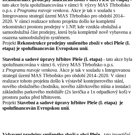
tato akce byla spolufinancována v rámci 9. výzvy MAS Třeboňsko
o.p.s. z
Programu rozvoje venkova
. Akce je tak v souladu s
Integrovanou strategií území MAS Třeboňsko pro období 2014–
2020. V rámci realizace tohoto projektu došlo ke kompletní
rekonstrukci prostoru prodejny v 1.NP, kde vznikla obslužná a
samoobslužná část prodejny, která byla kompletně nově vybavena a
osazena samoobslužným systémem.
Projekt
Rekonstrukce prodejny smíšeného zboží v obci Pleše (I.
etapa) je spolufinancován Evropskou unií
.
Stavební a sadové úpravy hřbitov Pleše (I. etapa)
- tato akce byla
spolufinancována v rámci 6. výzvy MAS Třeboňsko o.p.s.
z
Programu rozvoje venkova
. Akce je tak v souladu s Integrovanou
strategií území MAS Třeboňsko pro období 2014–2020. V rámci
realizace tohoto projektu došlo k výstavbě kontejnerového stání,
nového obslužného chodníku, nového zálivkového místa a instalaci
základního parkového mobiliáře (2x lavička a 1x odpadkový koš) v
prostoru parku před hřbitovem.
Projekt
Stavební a sadové úpravy hřbitov Pleše (I. etapa) je
spolufinancován Evropskou unií
.
Vybavení prodejny smíšeného zboží v obci Pleše
-
tato investiční