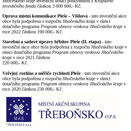
Jihočeského kraje investiční dotací poskytnutou z
Krajského
investičního fondu
částkou 3 000 000,- Kč.
Oprava místní komunikace Pleše – Višňová
- tato investiční akce
obce byla podpořena z rozpočtu Jihočeského kraje v rámci
dotačního programu
Program obnovy venkova Jihočeského kraje
v
roce 2022 částkou 190 000,- Kč.
Stavební a sadové úpravy hřbitov Pleše (II. etapa)
- tato
investiční akce obce byla podpořena z rozpočtu Jihočeského kraje v
rámci dotačního programu
Program obnovy venkova Jihočeského
kraj
e v roce 2021 částkou
220 000,- Kč.
Veřejný rozhlas a měřiče rychlosti Pleše
- tato investiční akce
obce byla podpořena z rozpočtu Jihočeského kraje v rámci
dotačního programu
Program obnovy venkova Jihočeského kraje
v
roce 2020 částkou 230 000,- Kč.