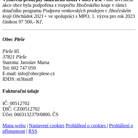
akce obce byla podpořena z rozpočtu Jihočeského kraje v rámci
dotačního programu
Podpora venkovských prodejen v Jihočeském
kraji Obchůdek 2021+
ve spolupráci s MPO, 1. výzva pro rok 2023
částkou 97 500,- Kč.
Obec Pleše
Pleše 85
37821 Pleše
Starosta: Jaroslav Marsa
Tel: 602 747 059
E-mail: info@obecplese.cz
IDDS: m3fasz8
Fakturační údaje
IČ: 00512702
DIČ: CZ00512702
Účet: 0603132379/0800, ČS
Mapa webu
|
Nastavení cookies
Prohlášení o cookies
|
Prohlášení o
přístupnosti
|
RSS