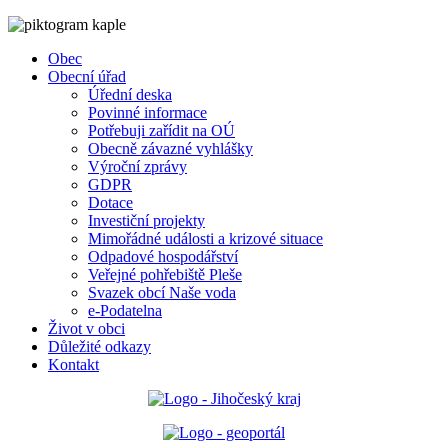
Obec
Obecní úřad
Úřední deska
Povinné informace
Potřebuji zařídit na OÚ
Obecně závazné vyhlášky
Výroční zprávy
GDPR
Dotace
Investiční projekty
Mimořádné události a krizové situace
Odpadové hospodářství
Veřejné pohřebiště Pleše
Svazek obcí Naše voda
e-Podatelna
Život v obci
Důležité odkazy
Kontakt