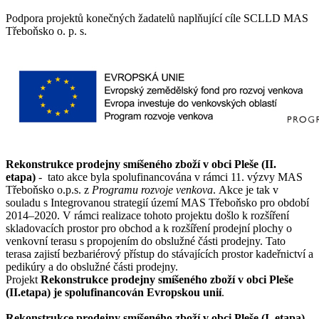
Podpora projektů konečných žadatelů naplňující cíle SCLLD MAS
Třeboňsko o. p. s.
Rekonstrukce prodejny smíšeného zboží v obci Pleše (II.
etapa)
- tato akce byla spolufinancována v rámci 11. výzvy MAS
Třeboňsko o.p.s. z
Programu rozvoje venkova
. Akce je tak v
souladu s Integrovanou strategií území MAS Třeboňsko pro období
2014–2020. V rámci realizace tohoto projektu došlo k rozšíření
skladovacích prostor pro obchod a k rozšíření prodejní plochy o
venkovní terasu s propojením do obslužné části prodejny. Tato
terasa zajistí bezbariérový přístup do stávajících prostor kadeřnictví a
pedikúry a do obslužné části prodejny.
Projekt
Rekonstrukce prodejny smíšeného zboží v obci Pleše
(II.etapa) je spolufinancován Evropskou unií
.
Rekonstrukce prodejny smíšeného zboží v obci Pleše (I. etapa)
-