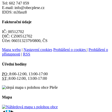
Tel: 602 747 059
E-mail: info@obecplese.cz
IDDS: m3fasz8
Fakturační údaje
IČ: 00512702
DIČ: CZ00512702
Účet: 0603132379/0800, ČS
Mapa webu
|
Nastavení cookies
Prohlášení o cookies
|
Prohlášení o
přístupnosti
|
RSS
Úřední hodiny
PO:
8:00-12:00, 13:00-17:00
ST:
8:00-12:00, 13:00-17:00
Mapa