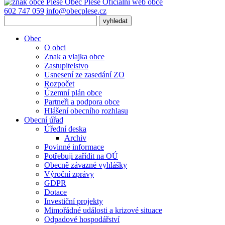
Obec
Pleše
Oficiální web obce
602 747 059
info@obecplese.cz
Obec
O obci
Znak a vlajka obce
Zastupitelstvo
Usnesení ze zasedání ZO
Rozpočet
Územní plán obce
Partneři a podpora obce
Hlášení obecního rozhlasu
Obecní úřad
Úřední deska
Archiv
Povinné informace
Potřebuji zařídit na OÚ
Obecně závazné vyhlášky
Výroční zprávy
GDPR
Dotace
Investiční projekty
Mimořádné události a krizové situace
Odpadové hospodářství