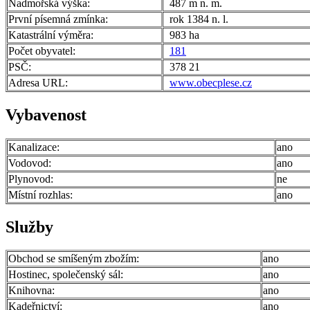
Nadmořská výška:
487 m n. m.
První písemná zmínka:
rok 1384 n. l.
Katastrální výměra:
983 ha
Počet obyvatel:
181
PSČ:
378 21
Adresa URL:
www.obecplese.cz
Vybavenost
Kanalizace:
ano
Vodovod:
ano
Plynovod:
ne
Místní rozhlas:
ano
Služby
Obchod se smíšeným zbožím:
ano
Hostinec, společenský sál:
ano
Knihovna:
ano
Kadeřnictví:
ano