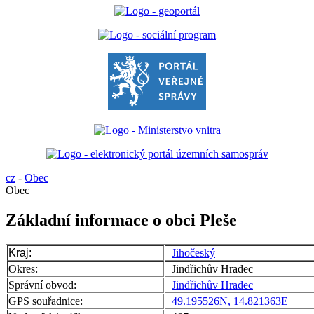
cz
-
Obec
Obec
Základní informace o obci Pleše
Kraj:
Jihočeský
Okres:
Jindřichův Hradec
Správní obvod:
Jindřichův Hradec
GPS souřadnice:
49.195526N, 14.821363E