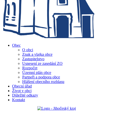
Obec
O obci
Znak a vlajka obce
Zastupitelstvo
Usnesení ze zasedání ZO
Rozpočet
Územní plán obce
Partneři a podpora obce
Hlášení obecního rozhlasu
Obecní úřad
Život v obci
Důležité odkazy
Kontakt