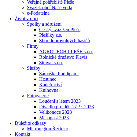
Veřejné pohřebiště Pleše
Svazek obcí Naše voda
e-Podatelna
Život v obci
Spolky a sdružení
Český svaz žen Pleše
Plešilky z.s.
Sbor dobrovolných hasičů
Firmy
AGROTECH PLEŠE s.r.o.
Rolnické družstvo Plevis
Straval s.r.o.
Služby
Sámoška Pod lípami
Hostinec
Kadeřnictví
Knihovna
Fotogalerie
Loučení s létem 2023
Divadlo pro děti 17. 9. 2023
Velikonoce 2023
Masopust 2023
Důležité odkazy
Mikroregion Řečicko
Kontakt