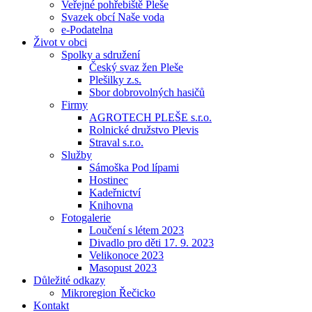
Veřejné pohřebiště Pleše
Svazek obcí Naše voda
e-Podatelna
Život v obci
Spolky a sdružení
Český svaz žen Pleše
Plešilky z.s.
Sbor dobrovolných hasičů
Firmy
AGROTECH PLEŠE s.r.o.
Rolnické družstvo Plevis
Straval s.r.o.
Služby
Sámoška Pod lípami
Hostinec
Kadeřnictví
Knihovna
Fotogalerie
Loučení s létem 2023
Divadlo pro děti 17. 9. 2023
Velikonoce 2023
Masopust 2023
Důležité odkazy
Mikroregion Řečicko
Kontakt