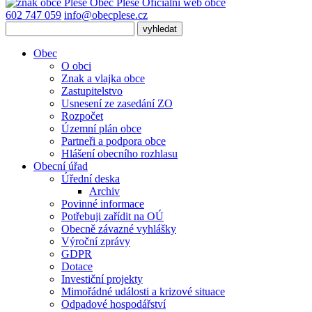
Obec
Pleše
Oficiální web obce
602 747 059
info@obecplese.cz
Obec
O obci
Znak a vlajka obce
Zastupitelstvo
Usnesení ze zasedání ZO
Rozpočet
Územní plán obce
Partneři a podpora obce
Hlášení obecního rozhlasu
Obecní úřad
Úřední deska
Archiv
Povinné informace
Potřebuji zařídit na OÚ
Obecně závazné vyhlášky
Výroční zprávy
GDPR
Dotace
Investiční projekty
Mimořádné události a krizové situace
Odpadové hospodářství