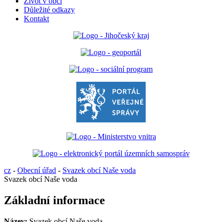
Život v obci
Důležité odkazy
Kontakt
cz
-
Obecní úřad
-
Svazek obcí Naše voda
Svazek obcí Naše voda
Základní informace
Název:
Svazek obcí Naše voda