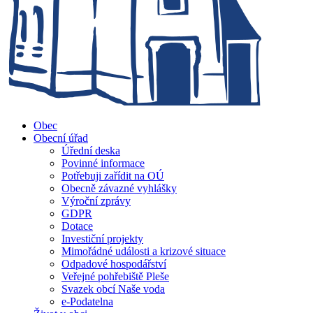
Obec
Obecní úřad
Úřední deska
Povinné informace
Potřebuji zařídit na OÚ
Obecně závazné vyhlášky
Výroční zprávy
GDPR
Dotace
Investiční projekty
Mimořádné události a krizové situace
Odpadové hospodářství
Veřejné pohřebiště Pleše
Svazek obcí Naše voda
e-Podatelna