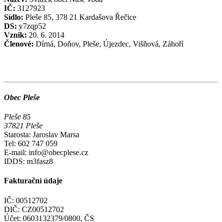
IČ:
3127923
Sídlo:
Pleše 85, 378 21 Kardašova Řečice
DS:
y7zqp52
Vznik:
20. 6. 2014
Členové:
Dírná, Doňov, Pleše, Újezdec, Višňová, Záhoří
Obec Pleše
Pleše 85
37821 Pleše
Starosta: Jaroslav Marsa
Tel: 602 747 059
E-mail: info@obecplese.cz
IDDS: m3fasz8
Fakturační údaje
IČ: 00512702
DIČ: CZ00512702
Účet: 0603132379/0800, ČS