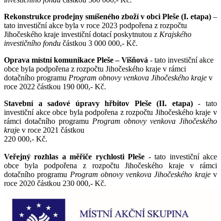
Rekonstrukce prodejny smíšeného zboží v obci Pleše (I. etapa)
–
tato investiční akce byla v roce 2023 podpořena z rozpočtu
Jihočeského kraje investiční dotací poskytnutou z
Krajského
investičního fondu
částkou 3 000 000,- Kč.
Oprava místní komunikace Pleše – Višňová
- tato investiční akce
obce byla podpořena z rozpočtu Jihočeského kraje v rámci
dotačního programu
Program obnovy venkova Jihočeského kraje
v
roce 2022 částkou 190 000,- Kč.
Stavební a sadové úpravy hřbitov Pleše (II. etapa)
- tato
investiční akce obce byla podpořena z rozpočtu Jihočeského kraje v
rámci dotačního programu
Program obnovy venkova Jihočeského
kraj
e v roce 2021 částkou
220 000,- Kč.
Veřejný rozhlas a měřiče rychlosti Pleše
- tato investiční akce
obce byla podpořena z rozpočtu Jihočeského kraje v rámci
dotačního programu
Program obnovy venkova Jihočeského kraje
v
roce 2020 částkou 230 000,- Kč.