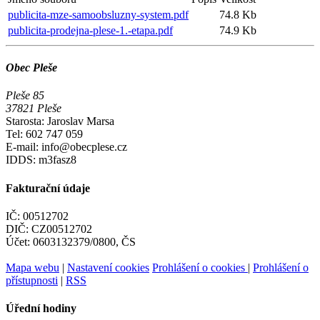
publicita-mze-samoobsluzny-system.pdf
74.8 Kb
publicita-prodejna-plese-1.-etapa.pdf
74.9 Kb
Obec Pleše
Pleše 85
37821 Pleše
Starosta: Jaroslav Marsa
Tel: 602 747 059
E-mail: info@obecplese.cz
IDDS: m3fasz8
Fakturační údaje
IČ: 00512702
DIČ: CZ00512702
Účet: 0603132379/0800, ČS
Mapa webu
|
Nastavení cookies
Prohlášení o cookies
|
Prohlášení o
přístupnosti
|
RSS
Úřední hodiny