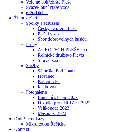
Veřejné pohřebiště Pleše
Svazek obcí Naše voda
e-Podatelna
Život v obci
Spolky a sdružení
Český svaz žen Pleše
Plešilky z.s.
Sbor dobrovolných hasičů
Firmy
AGROTECH PLEŠE s.r.o.
Rolnické družstvo Plevis
Straval s.r.o.
Služby
Sámoška Pod lípami
Hostinec
Kadeřnictví
Knihovna
Fotogalerie
Loučení s létem 2023
Divadlo pro děti 17. 9. 2023
Velikonoce 2023
Masopust 2023
Důležité odkazy
Mikroregion Řečicko
Kontakt