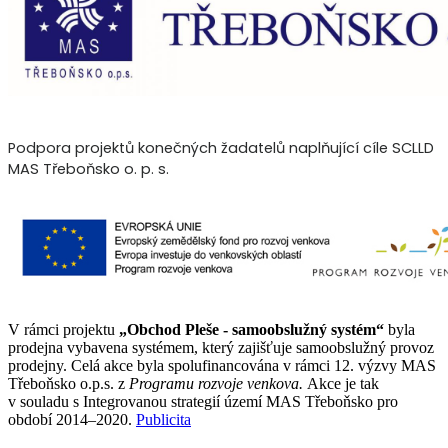
Podpora projektů konečných žadatelů naplňující cíle SCLLD
MAS Třeboňsko o. p. s.
V rámci projektu
„Obchod Pleše - samoobslužný systém“
byla
prodejna vybavena systémem, který zajišťuje samoobslužný provoz
prodejny. Celá akce byla spolufinancována v rámci 12. výzvy MAS
Třeboňsko o.p.s. z
Programu rozvoje venkova.
Akce je tak
v souladu s Integrovanou strategií území MAS Třeboňsko pro
období 2014–2020.
Publicita