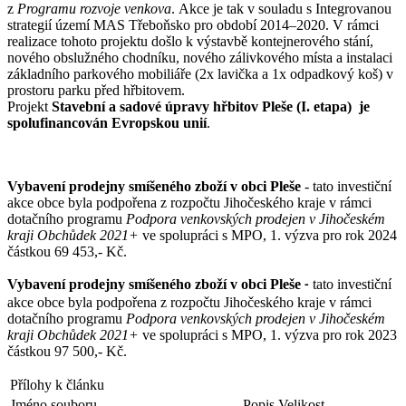
z
Programu rozvoje venkova
. Akce je tak v souladu s Integrovanou
strategií území MAS Třeboňsko pro období 2014–2020. V rámci
realizace tohoto projektu došlo k výstavbě kontejnerového stání,
nového obslužného chodníku, nového zálivkového místa a instalaci
základního parkového mobiliáře (2x lavička a 1x odpadkový koš) v
prostoru parku před hřbitovem.
Projekt
Stavební a sadové úpravy hřbitov Pleše (I. etapa) je
spolufinancován Evropskou unií
.
Vybavení prodejny smíšeného zboží v obci Pleše
- tato investiční
akce obce byla podpořena z rozpočtu Jihočeského kraje v rámci
dotačního programu
Podpora venkovských prodejen v Jihočeském
kraji Obchůdek 2021+
ve spolupráci s MPO, 1. výzva pro rok 2024
částkou 69 453,- Kč.
Vybavení prodejny smíšeného zboží v obci Pleše
tato investiční
-
akce obce byla podpořena z rozpočtu Jihočeského kraje v rámci
dotačního programu
Podpora venkovských prodejen v Jihočeském
kraji Obchůdek 2021+
ve spolupráci s MPO, 1. výzva pro rok 2023
částkou 97 500,- Kč.
Přílohy k článku
Jméno souboru
Popis
Velikost