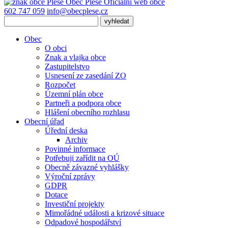
Obec
Pleše
Oficiální web obce
602 747 059
info@obecplese.cz
Obec
O obci
Znak a vlajka obce
Zastupitelstvo
Usnesení ze zasedání ZO
Rozpočet
Územní plán obce
Partneři a podpora obce
Hlášení obecního rozhlasu
Obecní úřad
Úřední deska
Archiv
Povinné informace
Potřebuji zařídit na OÚ
Obecně závazné vyhlášky
Výroční zprávy
GDPR
Dotace
Investiční projekty
Mimořádné události a krizové situace
Odpadové hospodářství