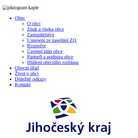
Obec
O obci
Znak a vlajka obce
Zastupitelstvo
Usnesení ze zasedání ZO
Rozpočet
Územní plán obce
Partneři a podpora obce
Hlášení obecního rozhlasu
Obecní úřad
Život v obci
Důležité odkazy
Kontakt