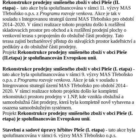
Rekonstrukce prodejny smíšeného zboží v obci Pleše (II.
etapa)
- tato akce byla spolufinancována v rámci 11. výzvy MAS
Třeboňsko o.p.s. z
Programu rozvoje venkova
. Akce je tak v
souladu s Integrovanou strategií území MAS Třeboňsko pro období
2014–2020. V rámci realizace tohoto projektu došlo k rozšíření
skladovacích prostor pro obchod a k rozšíření prodejní plochy o
venkovní terasu s propojením do obslužné části prodejny. Tato
terasa zajistí bezbariérový přístup do stávajících prostor kadeřnictví a
pedikúry a do obslužné části prodejny.
Projekt
Rekonstrukce prodejny smíšeného zboží v obci Pleše
(II.etapa) je spolufinancován Evropskou unií
.
Rekonstrukce prodejny smíšeného zboží v obci Pleše (I. etapa)
-
tato akce byla spolufinancována v rámci 9. výzvy MAS Třeboňsko
o.p.s. z
Programu rozvoje venkova
. Akce je tak v souladu s
Integrovanou strategií území MAS Třeboňsko pro období 2014–
2020. V rámci realizace tohoto projektu došlo ke kompletní
rekonstrukci prostoru prodejny v 1.NP, kde vznikla obslužná a
samoobslužná část prodejny, která byla kompletně nově vybavena a
osazena samoobslužným systémem.
Projekt
Rekonstrukce prodejny smíšeného zboží v obci Pleše (I.
etapa) je spolufinancován Evropskou unií
.
Stavební a sadové úpravy hřbitov Pleše (I. etapa)
- tato akce byla
spolufinancována v rámci 6. výzvy MAS Třeboňsko o.p.s.