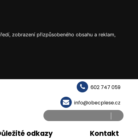
středí, zobrazení přizpůsobeného obsahu a reklam,
602 747 059
info@obecplese.cz
ůležité odkazy
Kontakt