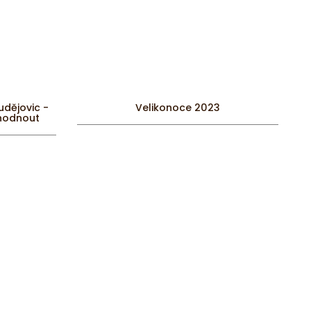
udějovic -
Velikonoce 2023
zhodnout