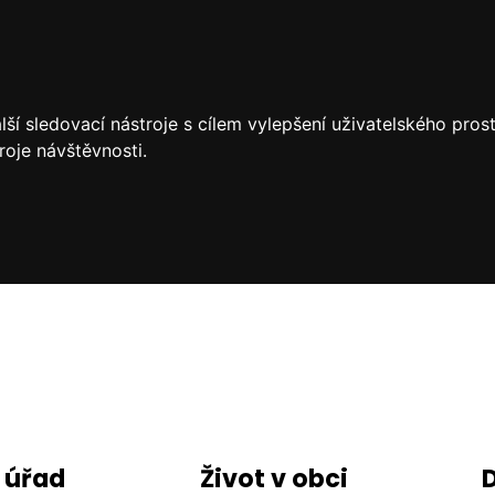
ší sledovací nástroje s cílem vylepšení uživatelského pro
roje návštěvnosti.
 úřad
Život v obci
D