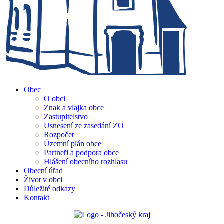
Obec
O obci
Znak a vlajka obce
Zastupitelstvo
Usnesení ze zasedání ZO
Rozpočet
Územní plán obce
Partneři a podpora obce
Hlášení obecního rozhlasu
Obecní úřad
Život v obci
Důležité odkazy
Kontakt