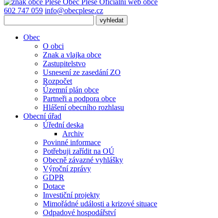
Obec
Pleše
Oficiální web obce
602 747 059
info@obecplese.cz
Obec
O obci
Znak a vlajka obce
Zastupitelstvo
Usnesení ze zasedání ZO
Rozpočet
Územní plán obce
Partneři a podpora obce
Hlášení obecního rozhlasu
Obecní úřad
Úřední deska
Archiv
Povinné informace
Potřebuji zařídit na OÚ
Obecně závazné vyhlášky
Výroční zprávy
GDPR
Dotace
Investiční projekty
Mimořádné události a krizové situace
Odpadové hospodářství