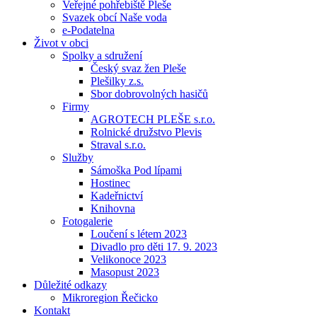
Veřejné pohřebiště Pleše
Svazek obcí Naše voda
e-Podatelna
Život v obci
Spolky a sdružení
Český svaz žen Pleše
Plešilky z.s.
Sbor dobrovolných hasičů
Firmy
AGROTECH PLEŠE s.r.o.
Rolnické družstvo Plevis
Straval s.r.o.
Služby
Sámoška Pod lípami
Hostinec
Kadeřnictví
Knihovna
Fotogalerie
Loučení s létem 2023
Divadlo pro děti 17. 9. 2023
Velikonoce 2023
Masopust 2023
Důležité odkazy
Mikroregion Řečicko
Kontakt