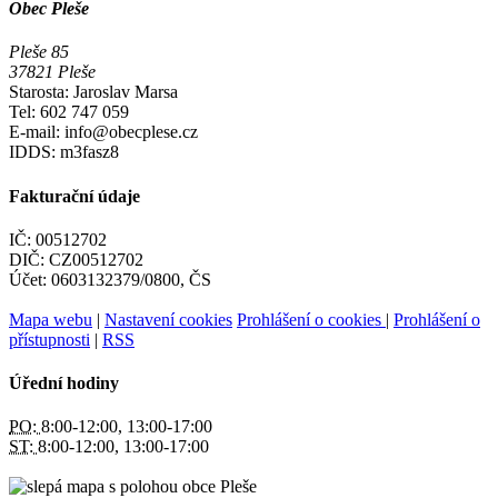
Obec Pleše
Pleše 85
37821 Pleše
Starosta: Jaroslav Marsa
Tel: 602 747 059
E-mail: info@obecplese.cz
IDDS: m3fasz8
Fakturační údaje
IČ: 00512702
DIČ: CZ00512702
Účet: 0603132379/0800, ČS
Mapa webu
|
Nastavení cookies
Prohlášení o cookies
|
Prohlášení o
přístupnosti
|
RSS
Úřední hodiny
PO:
8:00-12:00, 13:00-17:00
ST:
8:00-12:00, 13:00-17:00