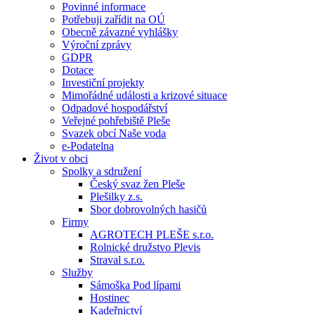
Povinné informace
Potřebuji zařídit na OÚ
Obecně závazné vyhlášky
Výroční zprávy
GDPR
Dotace
Investiční projekty
Mimořádné události a krizové situace
Odpadové hospodářství
Veřejné pohřebiště Pleše
Svazek obcí Naše voda
e-Podatelna
Život v obci
Spolky a sdružení
Český svaz žen Pleše
Plešilky z.s.
Sbor dobrovolných hasičů
Firmy
AGROTECH PLEŠE s.r.o.
Rolnické družstvo Plevis
Straval s.r.o.
Služby
Sámoška Pod lípami
Hostinec
Kadeřnictví