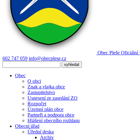
Obec
Pleše
Oficiální
602 747 059
info@obecplese.cz
Obec
O obci
Znak a vlajka obce
Zastupitelstvo
Usnesení ze zasedání ZO
Rozpočet
Územní plán obce
Partneři a podpora obce
Hlášení obecního rozhlasu
Obecní úřad
Úřední deska
Archiv