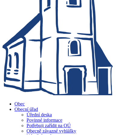
Obec
Obecní úřad
Úřední deska
Povinné informace
Potřebuji zařídit na OÚ
Obecně závazné vyhlášky