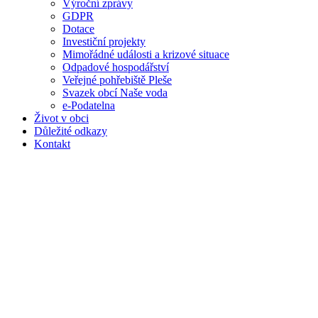
Výroční zprávy
GDPR
Dotace
Investiční projekty
Mimořádné události a krizové situace
Odpadové hospodářství
Veřejné pohřebiště Pleše
Svazek obcí Naše voda
e-Podatelna
Život v obci
Důležité odkazy
Kontakt