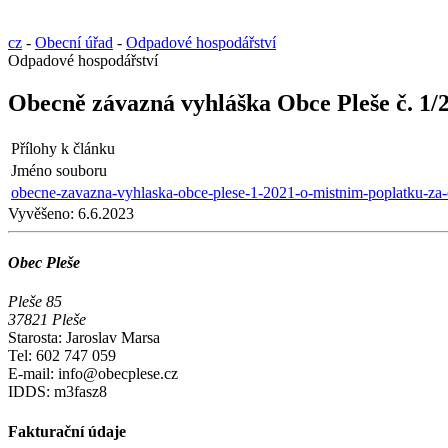
cz
-
Obecní úřad
-
Odpadové hospodářství
Odpadové hospodářství
Obecně závazná vyhláška Obce Pleše č. 1/
Přílohy k článku
Jméno souboru
obecne-zavazna-vyhlaska-obce-plese-1-2021-o-mistnim-poplatku-za
Vyvěšeno:
6.6.2023
Obec Pleše
Pleše 85
37821 Pleše
Starosta: Jaroslav Marsa
Tel: 602 747 059
E-mail: info@obecplese.cz
IDDS: m3fasz8
Fakturační údaje