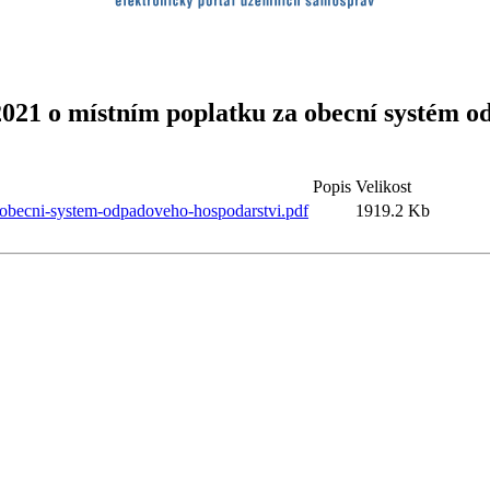
2021 o místním poplatku za obecní systém o
Popis
Velikost
-obecni-system-odpadoveho-hospodarstvi.pdf
1919.2 Kb