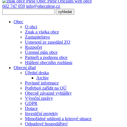
Obec
Pleše
Oficiální web obce
602 747 059
info@obecplese.cz
Obec
O obci
Znak a vlajka obce
Zastupitelstvo
Usnesení ze zasedání ZO
Rozpočet
Územní plán obce
Partneři a podpora obce
Hlášení obecního rozhlasu
Obecní úřad
Úřední deska
Archiv
Povinné informace
Potřebuji zařídit na OÚ
Obecně závazné vyhlášky
Výroční zprávy
GDPR
Dotace
Investiční projekty
Mimořádné události a krizové situace
Odpadové hospodářství