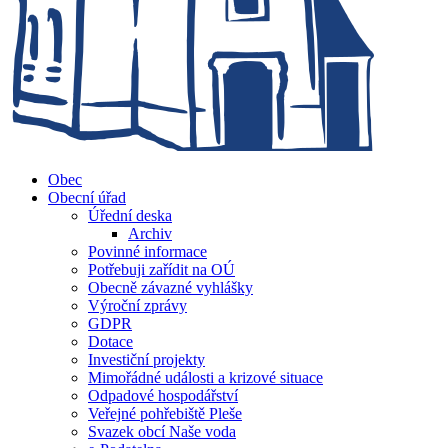
Obec
Obecní úřad
Úřední deska
Archiv
Povinné informace
Potřebuji zařídit na OÚ
Obecně závazné vyhlášky
Výroční zprávy
GDPR
Dotace
Investiční projekty
Mimořádné události a krizové situace
Odpadové hospodářství
Veřejné pohřebiště Pleše
Svazek obcí Naše voda