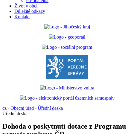
e-Podatelna
Život v obci
Důležité odkazy
Kontakt
cz
-
Obecní úřad
-
Úřední deska
Úřední deska
Dohoda o poskytnutí dotace z Programu