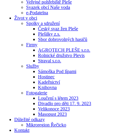
Veřejné pohřebiště Pleše
Svazek obcí Naše voda
e-Podatelna
Život v obci
Spolky a sdružení
Český svaz žen Pleše
Plešilky z.s.
Sbor dobrovolných hasičů
Firmy
AGROTECH PLEŠE s.r.o.
Rolnické družstvo Plevis
Straval s.r.o.
Služby
Sámoška Pod lípami
Hostinec
Kadeřnictví
Knihovna
Fotogalerie
Loučení s létem 2023
Divadlo pro děti 17. 9. 2023
Velikonoce 2023
Masopust 2023
Důležité odkazy
Mikroregion Řečicko
Kontakt