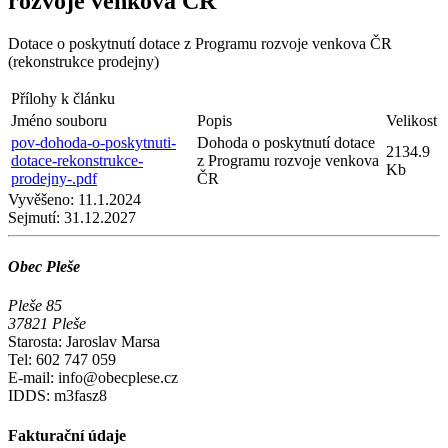
rozvoje venkova ČR
Dotace o poskytnutí dotace z Programu rozvoje venkova ČR
(rekonstrukce prodejny)
Přílohy k článku
Jméno souboru
Popis
Velikost
pov-dohoda-o-poskytnuti-
Dohoda o poskytnutí dotace
2134.9
dotace-rekonstrukce-
z Programu rozvoje venkova
Kb
prodejny-.pdf
ČR
Vyvěšeno:
11.1.2024
Sejmutí:
31.12.2027
Obec Pleše
Pleše 85
37821 Pleše
Starosta: Jaroslav Marsa
Tel: 602 747 059
E-mail: info@obecplese.cz
IDDS: m3fasz8
Fakturační údaje