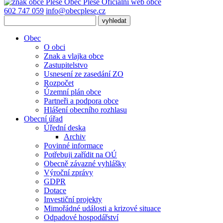
Obec
Pleše
Oficiální web obce
602 747 059
info@obecplese.cz
Obec
O obci
Znak a vlajka obce
Zastupitelstvo
Usnesení ze zasedání ZO
Rozpočet
Územní plán obce
Partneři a podpora obce
Hlášení obecního rozhlasu
Obecní úřad
Úřední deska
Archiv
Povinné informace
Potřebuji zařídit na OÚ
Obecně závazné vyhlášky
Výroční zprávy
GDPR
Dotace
Investiční projekty
Mimořádné události a krizové situace
Odpadové hospodářství