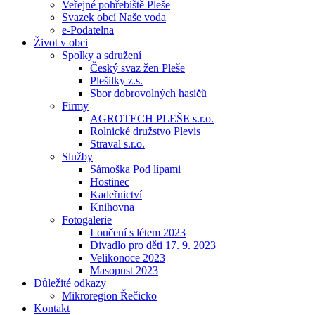
Veřejné pohřebiště Pleše
Svazek obcí Naše voda
e-Podatelna
Život v obci
Spolky a sdružení
Český svaz žen Pleše
Plešilky z.s.
Sbor dobrovolných hasičů
Firmy
AGROTECH PLEŠE s.r.o.
Rolnické družstvo Plevis
Straval s.r.o.
Služby
Sámoška Pod lípami
Hostinec
Kadeřnictví
Knihovna
Fotogalerie
Loučení s létem 2023
Divadlo pro děti 17. 9. 2023
Velikonoce 2023
Masopust 2023
Důležité odkazy
Mikroregion Řečicko
Kontakt