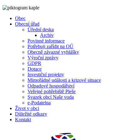
Obec
Obecní úřad
Úřední deska
Archiv
Povinné informace
Potřebuji zařídit na OÚ
Obecně závazné vyhlášky
Výroční zprávy
GDPR
Dotace
Investiční projekty
Mimořádné události a krizové situace
Odpadové hospodářství
Veřejné pohřebiště Pleše
Svazek obcí Naše voda
e-Podatelna
Život v obci
Důležité odkazy
Kontakt