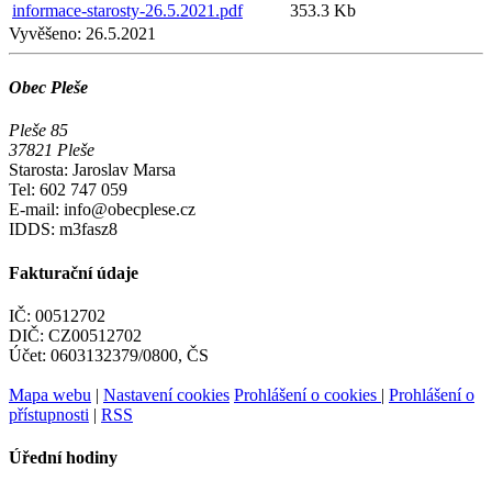
informace-starosty-26.5.2021.pdf
353.3 Kb
Vyvěšeno:
26.5.2021
Obec Pleše
Pleše 85
37821 Pleše
Starosta: Jaroslav Marsa
Tel: 602 747 059
E-mail: info@obecplese.cz
IDDS: m3fasz8
Fakturační údaje
IČ: 00512702
DIČ: CZ00512702
Účet: 0603132379/0800, ČS
Mapa webu
|
Nastavení cookies
Prohlášení o cookies
|
Prohlášení o
přístupnosti
|
RSS
Úřední hodiny