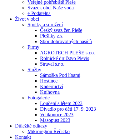
Veřejné pohřebiště Pleše
Svazek obcí Naše voda
e-Podatelna
Život v obci
Spolky a sdružení
Český svaz žen Pleše
Plešilky z.s.
Sbor dobrovolných hasičů
Firmy
AGROTECH PLEŠE s.r.o.
Rolnické družstvo Plevis
Straval s.r.o.
Služby
Sámoška Pod lípami
Hostinec
Kadeřnictví
Knihovna
Fotogalerie
Loučení s létem 2023
Divadlo pro děti 17. 9. 2023
Velikonoce 2023
Masopust 2023
Důležité odkazy
Mikroregion Řečicko
Kontakt