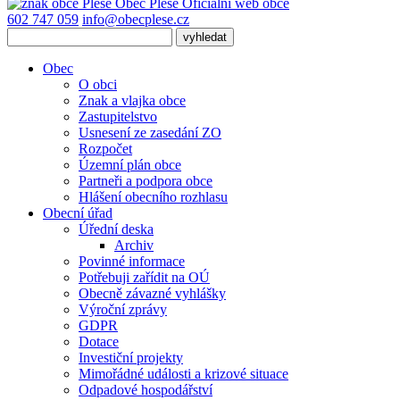
Obec
Pleše
Oficiální web obce
602 747 059
info@obecplese.cz
Obec
O obci
Znak a vlajka obce
Zastupitelstvo
Usnesení ze zasedání ZO
Rozpočet
Územní plán obce
Partneři a podpora obce
Hlášení obecního rozhlasu
Obecní úřad
Úřední deska
Archiv
Povinné informace
Potřebuji zařídit na OÚ
Obecně závazné vyhlášky
Výroční zprávy
GDPR
Dotace
Investiční projekty
Mimořádné události a krizové situace
Odpadové hospodářství