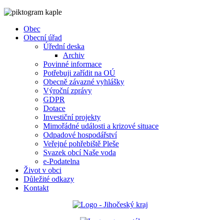
Obec
Obecní úřad
Úřední deska
Archiv
Povinné informace
Potřebuji zařídit na OÚ
Obecně závazné vyhlášky
Výroční zprávy
GDPR
Dotace
Investiční projekty
Mimořádné události a krizové situace
Odpadové hospodářství
Veřejné pohřebiště Pleše
Svazek obcí Naše voda
e-Podatelna
Život v obci
Důležité odkazy
Kontakt