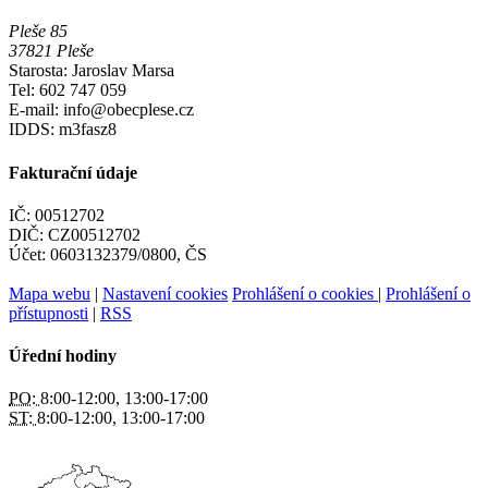
Pleše 85
37821 Pleše
Starosta: Jaroslav Marsa
Tel: 602 747 059
E-mail: info@obecplese.cz
IDDS: m3fasz8
Fakturační údaje
IČ: 00512702
DIČ: CZ00512702
Účet: 0603132379/0800, ČS
Mapa webu
|
Nastavení cookies
Prohlášení o cookies
|
Prohlášení o
přístupnosti
|
RSS
Úřední hodiny
PO:
8:00-12:00, 13:00-17:00
ST:
8:00-12:00, 13:00-17:00