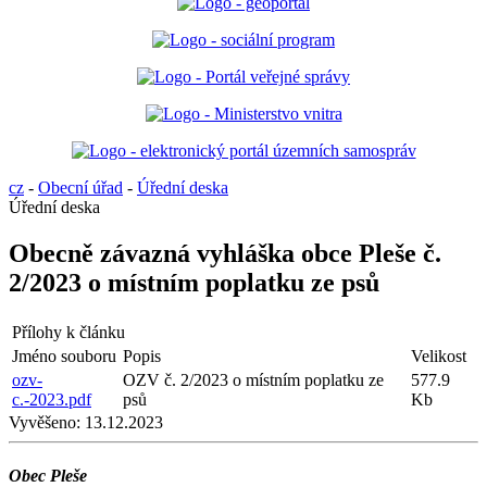
cz
-
Obecní úřad
-
Úřední deska
Úřední deska
Obecně závazná vyhláška obce Pleše č.
2/2023 o místním poplatku ze psů
Přílohy k článku
Jméno souboru
Popis
Velikost
ozv-
OZV č. 2/2023 o místním poplatku ze
577.9
c.-2023.pdf
psů
Kb
Vyvěšeno:
13.12.2023
Obec Pleše