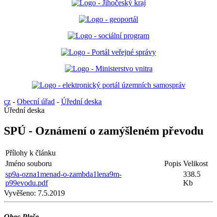
cz
-
Obecní úřad
-
Úřední deska
Úřední deska
SPÚ - Oznámení o zamýšleném převodu
Přílohy k článku
Jméno souboru
Popis
Velikost
sp9a-ozna1menad-o-zambda1lena9m-
338.5
p99evodu.pdf
Kb
Vyvěšeno:
7.5.2019
Obec Pleše