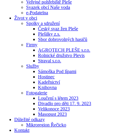
Veřejné pohřebiště Pleše
Svazek obcí Naše voda
e-Podatelna
Život v obci
Spolky a sdružení
Český svaz žen Pleše
Plešilky z.s.
Sbor dobrovolných hasičů
Firmy
AGROTECH PLEŠE s.r.o.
Rolnické družstvo Plevis
Straval s.r.o.
Služby
Sámoška Pod lípami
Hostinec
Kadeřnictví
Knihovna
Fotogalerie
Loučení s létem 2023
Divadlo pro děti 17. 9. 2023
Velikonoce 2023
Masopust 2023
Důležité odkazy
Mikroregion Řečicko
Kontakt