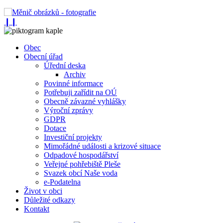
❙❙
Obec
Obecní úřad
Úřední deska
Archiv
Povinné informace
Potřebuji zařídit na OÚ
Obecně závazné vyhlášky
Výroční zprávy
GDPR
Dotace
Investiční projekty
Mimořádné události a krizové situace
Odpadové hospodářství
Veřejné pohřebiště Pleše
Svazek obcí Naše voda
e-Podatelna
Život v obci
Důležité odkazy
Kontakt