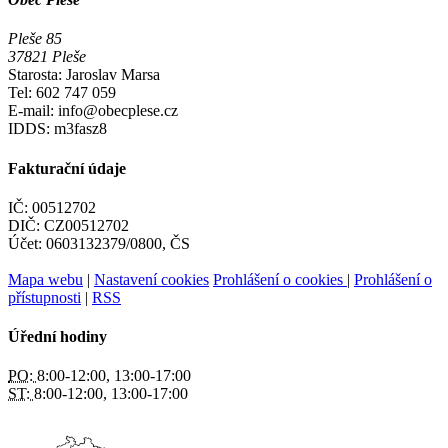
Pleše 85
37821 Pleše
Starosta: Jaroslav Marsa
Tel: 602 747 059
E-mail: info@obecplese.cz
IDDS: m3fasz8
Fakturační údaje
IČ: 00512702
DIČ: CZ00512702
Účet: 0603132379/0800, ČS
Mapa webu
|
Nastavení cookies
Prohlášení o cookies
|
Prohlášení o
přístupnosti
|
RSS
Úřední hodiny
PO:
8:00-12:00, 13:00-17:00
ST:
8:00-12:00, 13:00-17:00