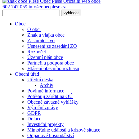
Obec
Pleše
Oficiální web obce
602 747 059
info@obecplese.cz
Obec
O obci
Znak a vlajka obce
Zastupitelstvo
Usnesení ze zasedání ZO
Rozpočet
Územní plán obce
Partneři a podpora obce
Hlášení obecního rozhlasu
Obecní úřad
Úřední deska
Archiv
Povinné informace
Potřebuji zařídit na OÚ
Obecně závazné vyhlášky
Výroční zprávy
GDPR
Dotace
Investiční projekty
Mimořádné události a krizové situace
Odpadové hospodářství