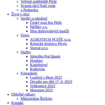
Veřejné pohřebiště Pleše
Svazek obcí Naše voda
e-Podatelna
Život v obci
Spolky a sdružení
Český svaz žen Pleše
Plešilky z.s.
Sbor dobrovolných hasičů
Firmy
AGROTECH PLEŠE s.r.o.
Rolnické družstvo Plevis
Straval s.r.o.
Služby
Sámoška Pod lípami
Hostinec
Kadeřnictví
Knihovna
Fotogalerie
Loučení s létem 2023
Divadlo pro děti 17. 9. 2023
Velikonoce 2023
Masopust 2023
Důležité odkazy
Mikroregion Řečicko
Kontakt