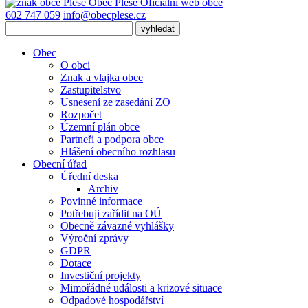
Obec
Pleše
Oficiální web obce
602 747 059
info@obecplese.cz
Obec
O obci
Znak a vlajka obce
Zastupitelstvo
Usnesení ze zasedání ZO
Rozpočet
Územní plán obce
Partneři a podpora obce
Hlášení obecního rozhlasu
Obecní úřad
Úřední deska
Archiv
Povinné informace
Potřebuji zařídit na OÚ
Obecně závazné vyhlášky
Výroční zprávy
GDPR
Dotace
Investiční projekty
Mimořádné události a krizové situace
Odpadové hospodářství