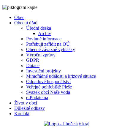
Obec
Obecní úřad
Úřední deska
Archiv
Povinné informace
Potřebuji zařídit na OÚ
Obecně závazné vyhlášky
Výroční zprávy
GDPR
Dotace
Investiční projekty
Mimořádné události a krizové situace
Odpadové hospodářství
Veřejné pohřebiště Pleše
Svazek obcí Naše voda
e-Podatelna
Život v obci
Důležité odkazy
Kontakt