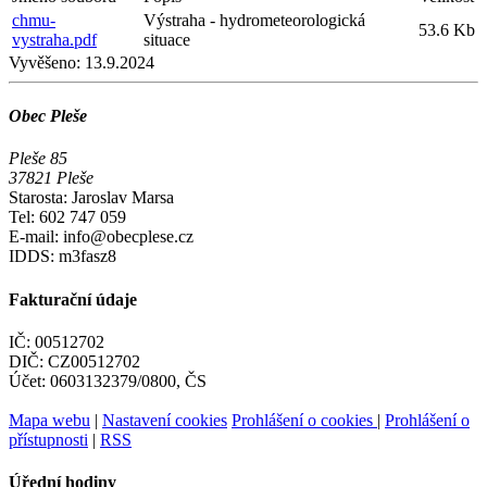
chmu-
Výstraha - hydrometeorologická
53.6 Kb
vystraha.pdf
situace
Vyvěšeno:
13.9.2024
Obec Pleše
Pleše 85
37821 Pleše
Starosta: Jaroslav Marsa
Tel: 602 747 059
E-mail: info@obecplese.cz
IDDS: m3fasz8
Fakturační údaje
IČ: 00512702
DIČ: CZ00512702
Účet: 0603132379/0800, ČS
Mapa webu
|
Nastavení cookies
Prohlášení o cookies
|
Prohlášení o
přístupnosti
|
RSS
Úřední hodiny