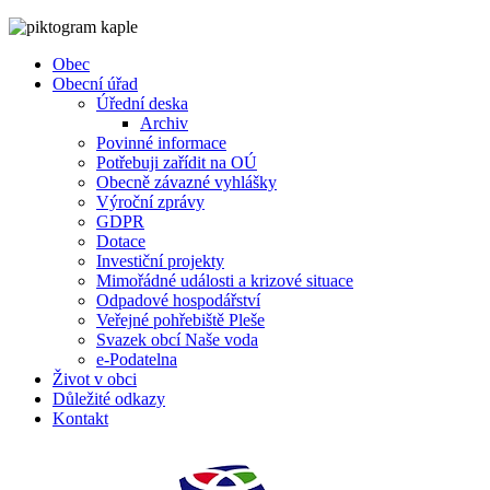
Obec
Obecní úřad
Úřední deska
Archiv
Povinné informace
Potřebuji zařídit na OÚ
Obecně závazné vyhlášky
Výroční zprávy
GDPR
Dotace
Investiční projekty
Mimořádné události a krizové situace
Odpadové hospodářství
Veřejné pohřebiště Pleše
Svazek obcí Naše voda
e-Podatelna
Život v obci
Důležité odkazy
Kontakt