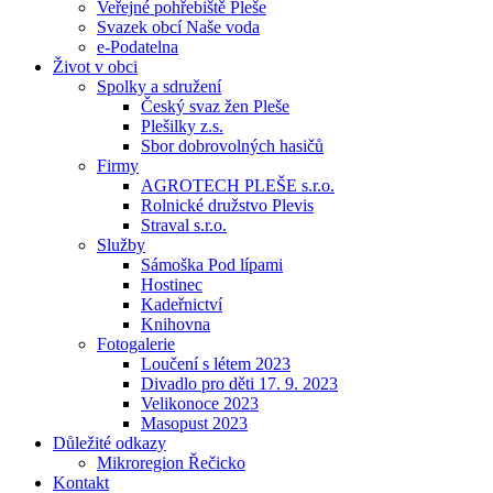
Veřejné pohřebiště Pleše
Svazek obcí Naše voda
e-Podatelna
Život v obci
Spolky a sdružení
Český svaz žen Pleše
Plešilky z.s.
Sbor dobrovolných hasičů
Firmy
AGROTECH PLEŠE s.r.o.
Rolnické družstvo Plevis
Straval s.r.o.
Služby
Sámoška Pod lípami
Hostinec
Kadeřnictví
Knihovna
Fotogalerie
Loučení s létem 2023
Divadlo pro děti 17. 9. 2023
Velikonoce 2023
Masopust 2023
Důležité odkazy
Mikroregion Řečicko
Kontakt