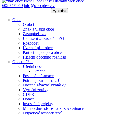
Obec
Pleše
Oficiální web obce
602 747 059
info@obecplese.cz
Obec
O obci
Znak a vlajka obce
Zastupitelstvo
Usnesení ze zasedání ZO
Rozpočet
Územní plán obce
Partneři a podpora obce
Hlášení obecního rozhlasu
Obecní úřad
Úřední deska
Archiv
Povinné informace
Potřebuji zařídit na OÚ
Obecně závazné vyhlášky
Výroční zprávy
GDPR
Dotace
Investiční projekty
Mimořádné události a krizové situace
Odpadové hospodářství