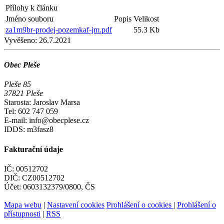
Přílohy k článku
Jméno souboru
Popis
Velikost
za1m9br-prodej-pozemkaf-jm.pdf
55.3 Kb
Vyvěšeno:
26.7.2021
Obec Pleše
Pleše 85
37821 Pleše
Starosta: Jaroslav Marsa
Tel: 602 747 059
E-mail: info@obecplese.cz
IDDS: m3fasz8
Fakturační údaje
IČ: 00512702
DIČ: CZ00512702
Účet: 0603132379/0800, ČS
Mapa webu
|
Nastavení cookies
Prohlášení o cookies
|
Prohlášení o
přístupnosti
|
RSS