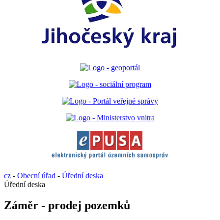
cz
-
Obecní úřad
-
Úřední deska
Úřední deska
Záměr - prodej pozemků