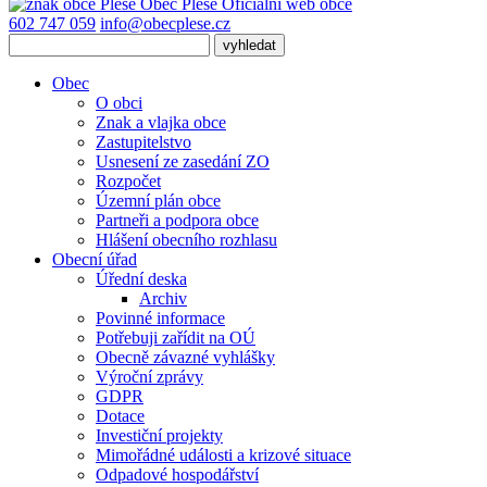
Obec
Pleše
Oficiální web obce
602 747 059
info@obecplese.cz
Obec
O obci
Znak a vlajka obce
Zastupitelstvo
Usnesení ze zasedání ZO
Rozpočet
Územní plán obce
Partneři a podpora obce
Hlášení obecního rozhlasu
Obecní úřad
Úřední deska
Archiv
Povinné informace
Potřebuji zařídit na OÚ
Obecně závazné vyhlášky
Výroční zprávy
GDPR
Dotace
Investiční projekty
Mimořádné události a krizové situace
Odpadové hospodářství