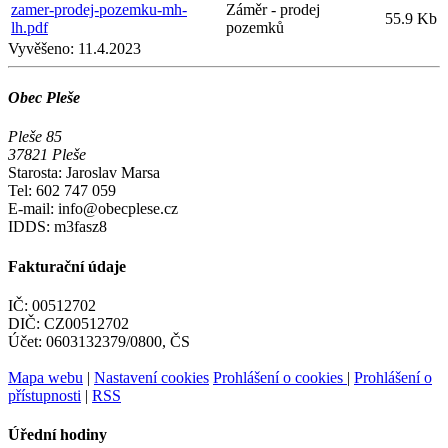
zamer-prodej-pozemku-mh-
Záměr - prodej
55.9 Kb
lh.pdf
pozemků
Vyvěšeno:
11.4.2023
Obec Pleše
Pleše 85
37821 Pleše
Starosta: Jaroslav Marsa
Tel: 602 747 059
E-mail: info@obecplese.cz
IDDS: m3fasz8
Fakturační údaje
IČ: 00512702
DIČ: CZ00512702
Účet: 0603132379/0800, ČS
Mapa webu
|
Nastavení cookies
Prohlášení o cookies
|
Prohlášení o
přístupnosti
|
RSS
Úřední hodiny