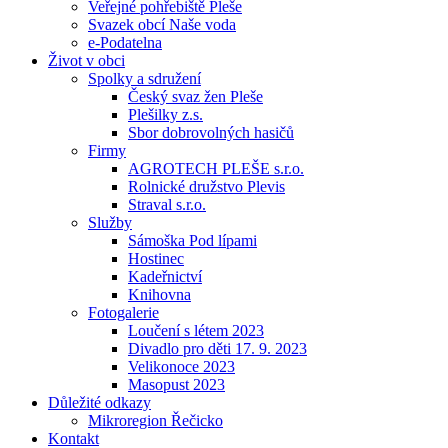
Veřejné pohřebiště Pleše
Svazek obcí Naše voda
e-Podatelna
Život v obci
Spolky a sdružení
Český svaz žen Pleše
Plešilky z.s.
Sbor dobrovolných hasičů
Firmy
AGROTECH PLEŠE s.r.o.
Rolnické družstvo Plevis
Straval s.r.o.
Služby
Sámoška Pod lípami
Hostinec
Kadeřnictví
Knihovna
Fotogalerie
Loučení s létem 2023
Divadlo pro děti 17. 9. 2023
Velikonoce 2023
Masopust 2023
Důležité odkazy
Mikroregion Řečicko
Kontakt