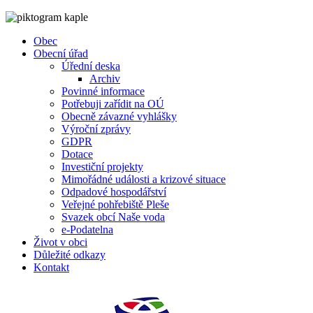
Obec
Obecní úřad
Úřední deska
Archiv
Povinné informace
Potřebuji zařídit na OÚ
Obecně závazné vyhlášky
Výroční zprávy
GDPR
Dotace
Investiční projekty
Mimořádné události a krizové situace
Odpadové hospodářství
Veřejné pohřebiště Pleše
Svazek obcí Naše voda
e-Podatelna
Život v obci
Důležité odkazy
Kontakt