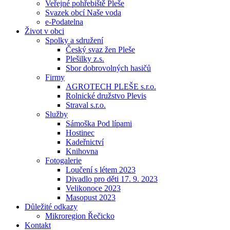
Veřejné pohřebiště Pleše
Svazek obcí Naše voda
e-Podatelna
Život v obci
Spolky a sdružení
Český svaz žen Pleše
Plešilky z.s.
Sbor dobrovolných hasičů
Firmy
AGROTECH PLEŠE s.r.o.
Rolnické družstvo Plevis
Straval s.r.o.
Služby
Sámoška Pod lípami
Hostinec
Kadeřnictví
Knihovna
Fotogalerie
Loučení s létem 2023
Divadlo pro děti 17. 9. 2023
Velikonoce 2023
Masopust 2023
Důležité odkazy
Mikroregion Řečicko
Kontakt