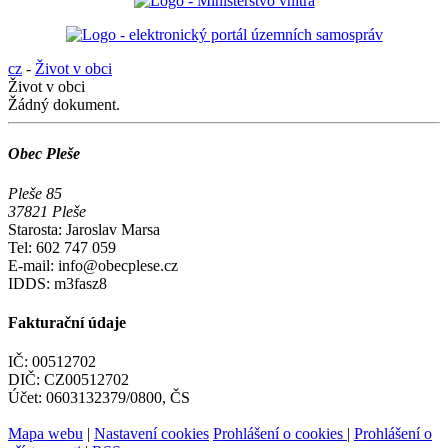
cz
-
Život v obci
Život v obci
Žádný dokument.
Obec Pleše
Pleše 85
37821 Pleše
Starosta: Jaroslav Marsa
Tel: 602 747 059
E-mail: info@obecplese.cz
IDDS: m3fasz8
Fakturační údaje
IČ: 00512702
DIČ: CZ00512702
Účet: 0603132379/0800, ČS
Mapa webu
|
Nastavení cookies
Prohlášení o cookies
|
Prohlášení o