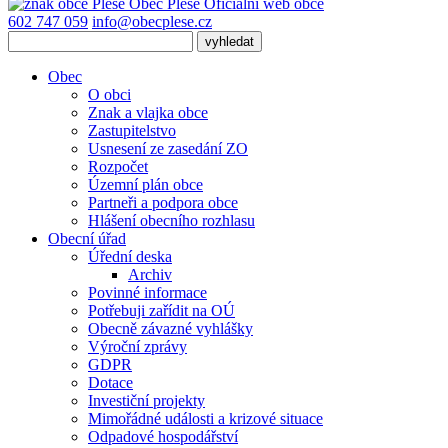
Obec
Pleše
Oficiální web obce
602 747 059
info@obecplese.cz
Obec
O obci
Znak a vlajka obce
Zastupitelstvo
Usnesení ze zasedání ZO
Rozpočet
Územní plán obce
Partneři a podpora obce
Hlášení obecního rozhlasu
Obecní úřad
Úřední deska
Archiv
Povinné informace
Potřebuji zařídit na OÚ
Obecně závazné vyhlášky
Výroční zprávy
GDPR
Dotace
Investiční projekty
Mimořádné události a krizové situace
Odpadové hospodářství