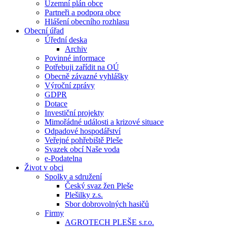
Územní plán obce
Partneři a podpora obce
Hlášení obecního rozhlasu
Obecní úřad
Úřední deska
Archiv
Povinné informace
Potřebuji zařídit na OÚ
Obecně závazné vyhlášky
Výroční zprávy
GDPR
Dotace
Investiční projekty
Mimořádné události a krizové situace
Odpadové hospodářství
Veřejné pohřebiště Pleše
Svazek obcí Naše voda
e-Podatelna
Život v obci
Spolky a sdružení
Český svaz žen Pleše
Plešilky z.s.
Sbor dobrovolných hasičů
Firmy
AGROTECH PLEŠE s.r.o.