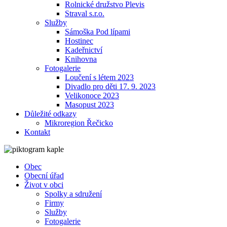
Rolnické družstvo Plevis
Straval s.r.o.
Služby
Sámoška Pod lípami
Hostinec
Kadeřnictví
Knihovna
Fotogalerie
Loučení s létem 2023
Divadlo pro děti 17. 9. 2023
Velikonoce 2023
Masopust 2023
Důležité odkazy
Mikroregion Řečicko
Kontakt
Obec
Obecní úřad
Život v obci
Spolky a sdružení
Firmy
Služby
Fotogalerie