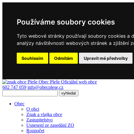
Používáme soubory cookies
Tyto webové stránky používají soubory cookies a da
analýzy návštěvnosti webových stránek a zjištění z
Souhlasím
Odmítám
Upravit mé předvolby
Obec
Pleše
Oficiální web obce
602 747 059
info@obecplese.cz
Obec
O obci
Znak a vlajka obce
Zastupitelstvo
Usnesení ze zasedání ZO
Rozpočet