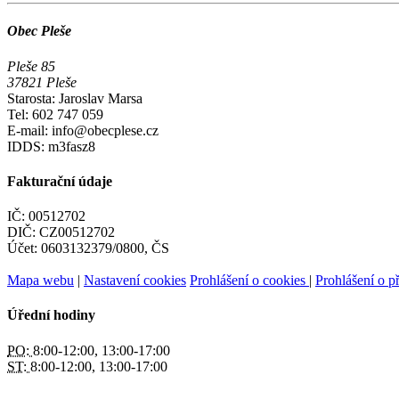
Obec Pleše
Pleše 85
37821 Pleše
Starosta: Jaroslav Marsa
Tel: 602 747 059
E-mail: info@obecplese.cz
IDDS: m3fasz8
Fakturační údaje
IČ: 00512702
DIČ: CZ00512702
Účet: 0603132379/0800, ČS
Mapa webu
|
Nastavení cookies
Prohlášení o cookies
|
Prohlášení o př
Úřední hodiny
PO:
8:00-12:00, 13:00-17:00
ST:
8:00-12:00, 13:00-17:00